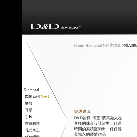
Home
>
Diamond
>
經典鑽套
>
戒A306
Diamond
閃動系列
New!
墜飾
耳環
經典鑽套
手鍊
D&D詮釋“渴望“將其融入在
各樣的珠寶設計當中，經過
繽紛彩鑽
時間的累積熏陶出ㄧ件件經
花式車工
典雋永的愛情作品