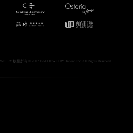
WELRY 版權所有 © 2007 D&D JEWELRY Taiwan Inc. All Rights Reserved.