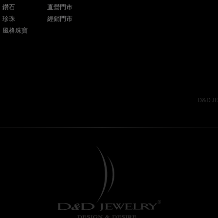
鑽石
直營門市
珍珠
經銷門市
風格珠寶
Design By
Creep Design
網頁設計
D&D JE