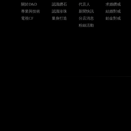
關於D&D
認識鑽石
代言人
求婚鑽戒
專業與技術
認識珍珠
新聞快訊
結婚對戒
電視CF
量身打造
分店消息
鉑金對戒
粉絲活動