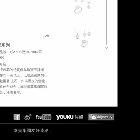
璨系列
號：戒A306/墜DL2004/耳
003
介紹：
櫻丹花的特質做為珠寶設計慨
在同一叢花上，以環繞週圍的小
包覆著 主石，作為層次的變化，
延伸至戒台，展現出其燦爛耀眼
芒，璀璨奢華。
嘉寶集團友好連結：