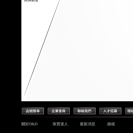
經典鑽套
關於D&D
珠寶達人
最新消息
婚戒