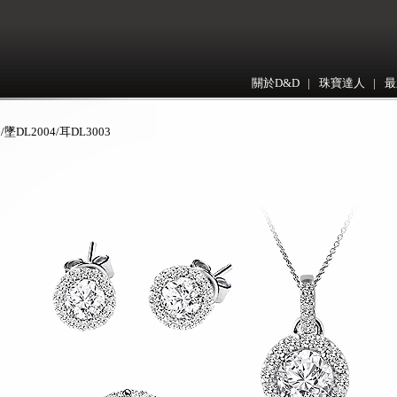
關於D&D
|
珠寶達人
|
最
/墜DL2004/耳DL3003