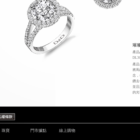
璀
產品品
DL3
產品
將馬
念，
鑽去
並且
的光
珠寶
門市據點
線上購物