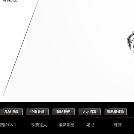
經典鑽套
關於D&D
珠寶達人
最新消息
婚戒
珠寶