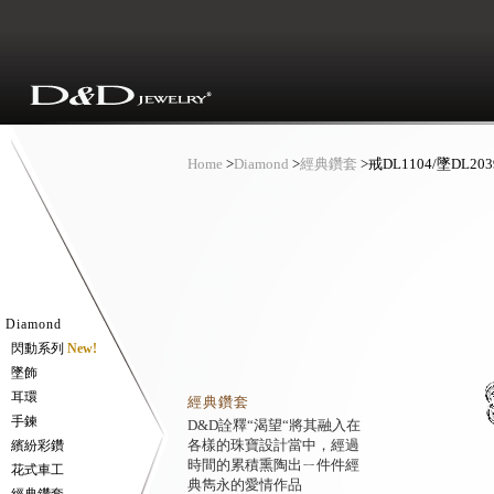
Home
>
Diamond
>
經典鑽套
>
戒DL1104/墜DL203
Diamond
閃動系列
New!
墜飾
耳環
經典鑽套
手鍊
D&D詮釋“渴望“將其融入在
各樣的珠寶設計當中，經過
繽紛彩鑽
時間的累積熏陶出ㄧ件件經
花式車工
典雋永的愛情作品