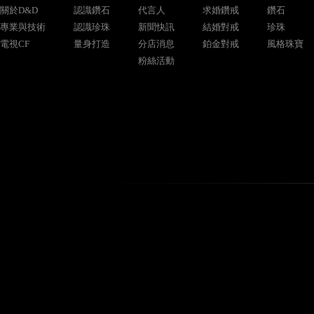
關於D&D
認識鑽石
代言人
求婚鑽戒
鑽石
專業與技術
認識珍珠
新聞快訊
結婚對戒
珍珠
電視CF
量身打造
分店消息
鉑金對戒
風格珠寶
粉絲活動