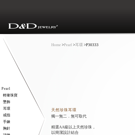
Home
>
Pearl
>
耳環
>
P30333
Pearl
輕奢珠寶
墜飾
耳環
天然珍珠耳環
戒指
獨一無二．無可取代
手鍊
精選AA級以上天然珍珠，
胸針
以簡潔設計結合