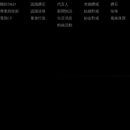
關於D&D
認識鑽石
代言人
求婚鑽戒
鑽石
專業與技術
認識珍珠
新聞快訊
結婚對戒
珍珠
電視CF
量身打造
分店消息
鉑金對戒
風格珠寶
粉絲活動